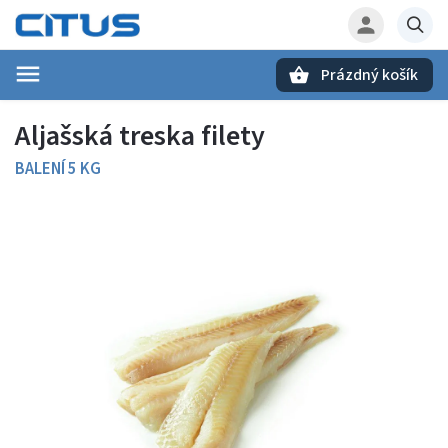
Prázdný košík
Hledat
Aljašská treska filety
BALENÍ 5 KG