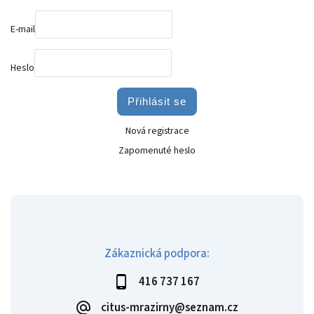
E-mail
Heslo
Přihlásit se
Nová registrace
Zapomenuté heslo
Zákaznická podpora:
416 737 167
citus-mrazirny@seznam.cz