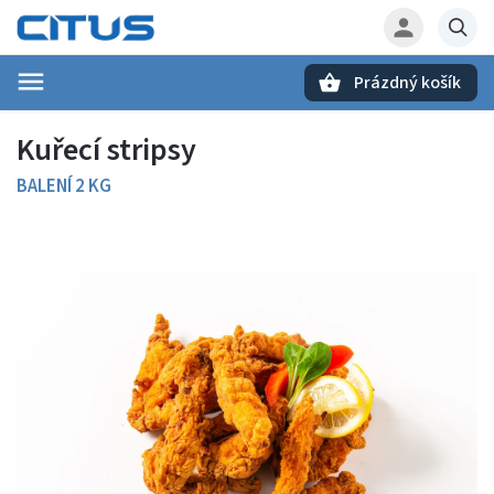
Prázdný košík
Hledat
Kuřecí stripsy
BALENÍ 2 KG