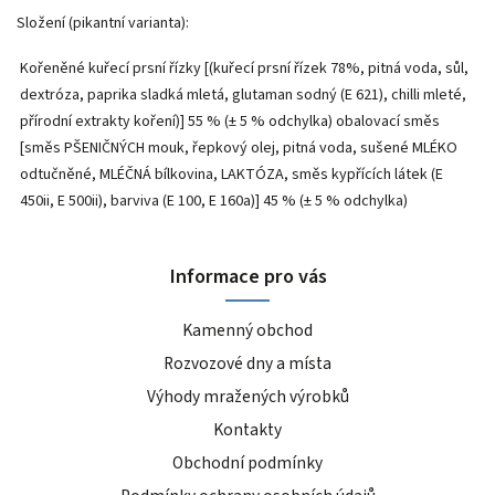
Složení (pikantní varianta):
Kořeněné kuřecí prsní řízky [(kuřecí prsní řízek 78%, pitná voda, sůl,
dextróza, paprika sladká mletá, glutaman sodný (E 621), chilli mleté,
přírodní extrakty koření)] 55 % (± 5 % odchylka) obalovací směs
[směs PŠENIČNÝCH mouk, řepkový olej, pitná voda, sušené MLÉKO
odtučněné, MLÉČNÁ bílkovina, LAKTÓZA, směs kypřících látek (E
450ii, E 500ii), barviva (E 100, E 160a)] 45 % (± 5 % odchylka)
Informace pro vás
Kamenný obchod
Rozvozové dny a místa
Výhody mražených výrobků
Kontakty
Obchodní podmínky