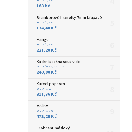
BALENÍ 2,5 KG
168 Kč
Bramborové hranolky 7mm křupavé
BALENÍ 2,5 KG
134,40 Kč
Mango
BALENÍ 2,5 KG
221,20 Kč
Kachní stehna sous vide
BALENÍ CCA 0,750 - 1 KG
240,80 Kč
Kuřecí popcorn
BALENÍ 2 KG
311,36 Kč
Maliny
BALENÍ 2,5 KG
473,20 Kč
Croissant máslový