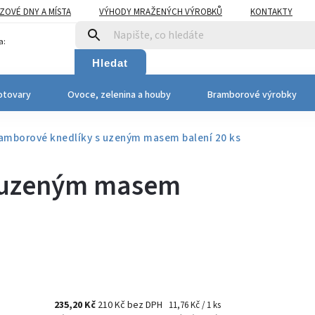
OVÉ DNY A MÍSTA
VÝHODY MRAŽENÝCH VÝROBKŮ
KONTAKTY
a:
Hledat
otovary
Ovoce, zelenina a houby
Bramborové výrobky
amborové knedlíky s uzeným masem
balení 20 ks
s uzeným masem
235,20 Kč
210 Kč bez DPH
11,76 Kč / 1 ks