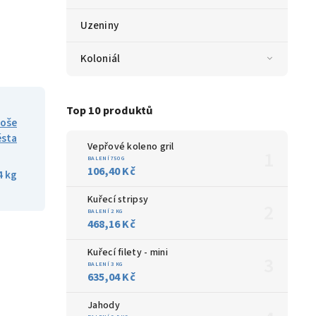
Uzeniny
Koloniál
Top 10 produktů
goše
ěsta
Vepřové koleno gril
BALENÍ 750 G
106,40 Kč
4 kg
Kuřecí stripsy
BALENÍ 2 KG
468,16 Kč
Kuřecí filety - mini
BALENÍ 3 KG
635,04 Kč
Jahody