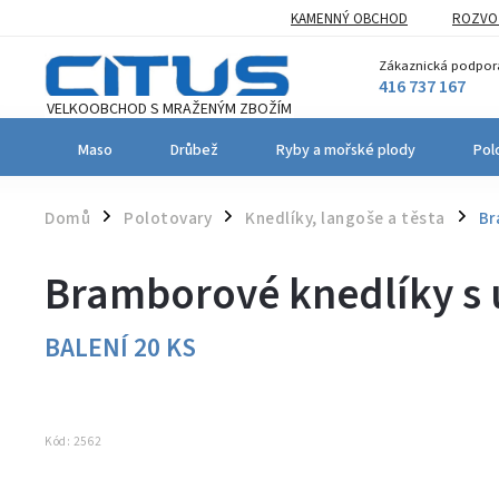
KAMENNÝ OBCHOD
ROZVOZ
Zákaznická podpor
416 737 167
Maso
Drůbež
Ryby a mořské plody
Pol
Domů
Polotovary
Knedlíky, langoše a těsta
Br
/
/
/
Bramborové knedlíky 
BALENÍ 20 KS
Kód:
2562