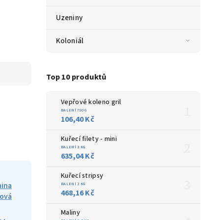
Uzeniny
Koloniál
Top 10 produktů
Vepřové koleno gril
BALENÍ 750 G
106,40 Kč
Kuřecí filety - mini
BALENÍ 3 KG
635,04 Kč
Kuřecí stripsy
nina
BALENÍ 2 KG
468,16 Kč
ová
Maliny