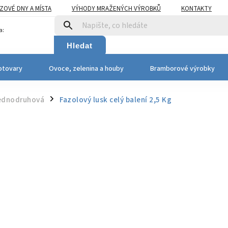
OVÉ DNY A MÍSTA
VÝHODY MRAŽENÝCH VÝROBKŮ
KONTAKTY
a:
Hledat
otovary
Ovoce, zelenina a houby
Bramborové výrobky
jednodruhová
Fazolový lusk celý
balení 2,5 Kg
/