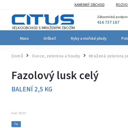
KAMENNÝ OBCHOD
ROZVOZ
Zákaznická podpor
416 737 167
Maso
Drůbež
Ryby a mořské plody
Pol
Domů
Ovoce, zelenina a houby
Mražená zelenina 
/
/
Fazolový lusk celý
BALENÍ 2,5 KG
Kód:
8095
Tip