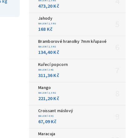
5 kg
BALENÍ 2,5 KG
473,20 Kč
Jahody
BALENÍ 2,5 KG
168 Kč
Bramborové hranolky 7mm křupavé
BALENÍ 2,5 KG
134,40 Kč
Kuřecí popcorn
BALENÍ 2 KG
311,36 Kč
Mango
BALENÍ 2,5 KG
221,20 Kč
Croissant máslový
BALENÍ 4 KS
67,09 Kč
Maracuja