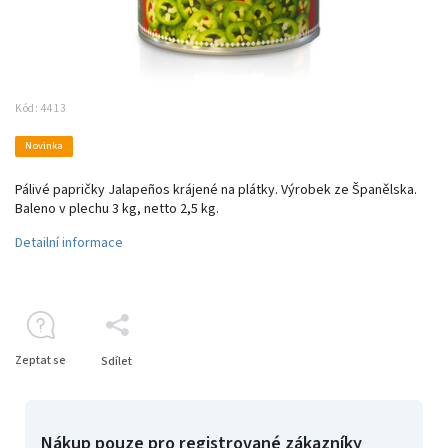
Kód:
4413
Novinka
Pálivé papričky
Jalapeños krájené na plátky
. Výrobek ze Španělska.
Baleno v plechu 3 kg, netto 2,5 kg.
Detailní informace
Zeptat se
Sdílet
Nákup pouze pro registrované zákazníky