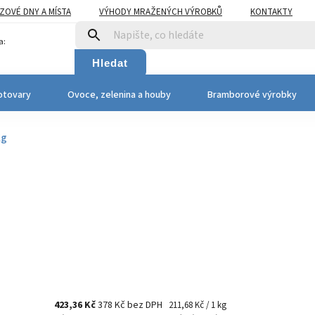
OVÉ DNY A MÍSTA
VÝHODY MRAŽENÝCH VÝROBKŮ
KONTAKTY
a:
Hledat
otovary
Ovoce, zelenina a houby
Bramborové výrobky
Kg
423,36 Kč
378 Kč bez DPH
211,68 Kč / 1 kg