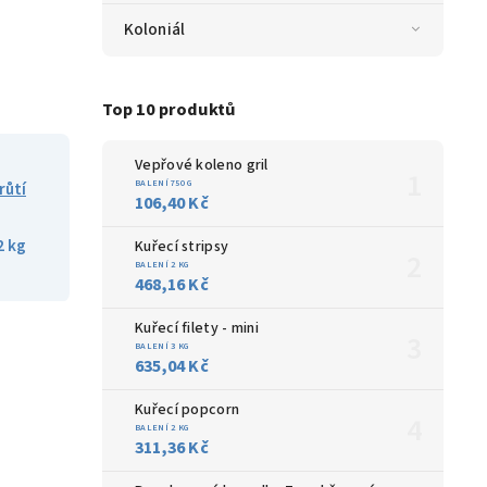
Koloniál
Top 10 produktů
Vepřové koleno gril
BALENÍ 750 G
růtí
106,40 Kč
2 kg
Kuřecí stripsy
BALENÍ 2 KG
468,16 Kč
Kuřecí filety - mini
BALENÍ 3 KG
635,04 Kč
Kuřecí popcorn
BALENÍ 2 KG
311,36 Kč