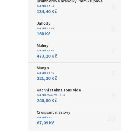
Bramborové hranolky 7mm křupavé
BALENÍ 2,5 KG
134,40 Kč
Jahody
BALENÍ 2,5 KG
168 Kč
Maliny
BALENÍ 2,5 KG
473,20 Kč
Mango
BALENÍ 2,5 KG
221,20 Kč
Kachní stehna sous vide
BALENÍ CCA 0,750 - 1 KG
240,80 Kč
Croissant máslový
BALENÍ 4 KS
67,09 Kč