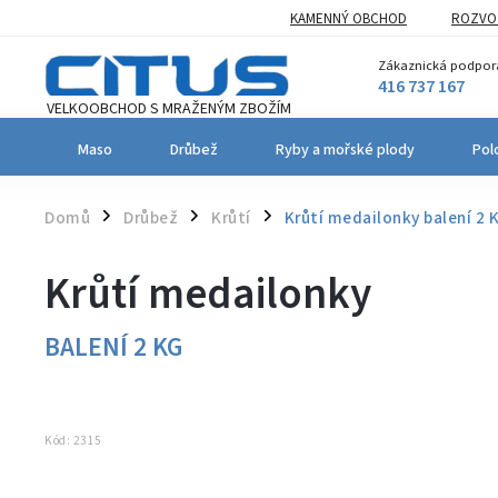
KAMENNÝ OBCHOD
ROZVOZ
Zákaznická podpor
416 737 167
Maso
Drůbež
Ryby a mořské plody
Pol
Domů
Drůbež
Krůtí
Krůtí medailonky
balení 2 
/
/
/
Krůtí medailonky
BALENÍ 2 KG
Kód:
2315