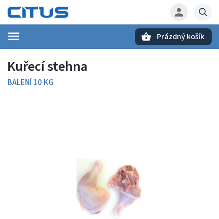
Prázdný košík
Hledat
Kuřecí stehna
BALENÍ 10 KG