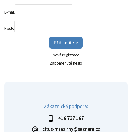
E-mail
Heslo
Přihlásit se
Nová registrace
Zapomenuté heslo
Zákaznická podpora:
416 737 167
citus-mrazirny@seznam.cz