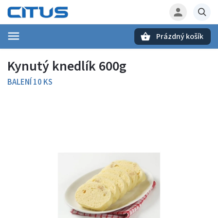
Prázdný košík
Hledat
Kynutý knedlík 600g
BALENÍ 10 KS