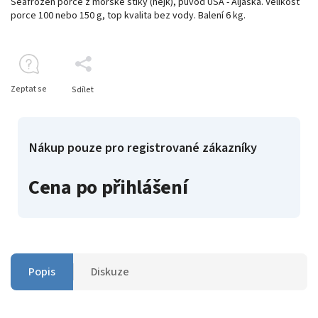
Seafrozen porce z mořské štiky (hejk), původ USA - Aljaška. Velikost
porce 100 nebo 150 g, t
op kvalita bez vody. Balení 6 kg.
Zeptat se
Sdílet
Nákup pouze pro registrované zákazníky
Cena po přihlášení
Popis
Diskuze