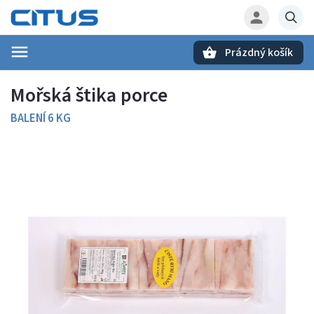
Prázdný košík
Hledat
Mořská štika porce
BALENÍ 6 KG