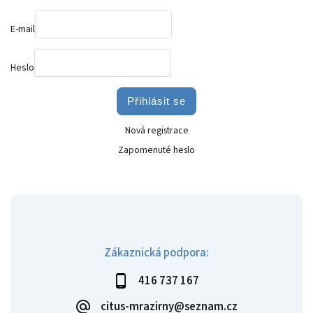
E-mail
Heslo
Přihlásit se
Nová registrace
Zapomenuté heslo
Zákaznická podpora:
416 737 167
citus-mrazirny@seznam.cz