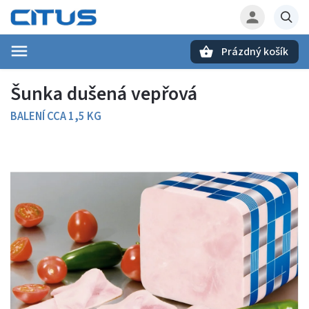
Prázdný košík
Hledat
Šunka dušená vepřová
BALENÍ CCA 1,5 KG