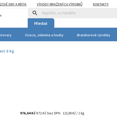
OVÉ DNY A MÍSTA
VÝHODY MRAŽENÝCH VÝROBKŮ
KONTAKTY
a:
Hledat
otovary
Ovoce, zelenina a houby
Bramborové výrobky
ení 8 Kg
976,64 Kč
872 Kč bez DPH
122,08 Kč / 1 kg