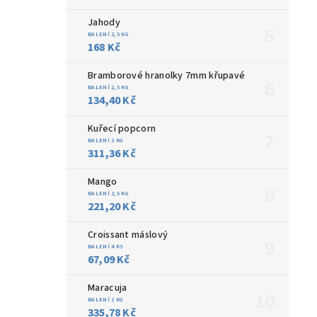
Jahody
BALENÍ 2,5 KG
168 Kč
Bramborové hranolky 7mm křupavé
BALENÍ 2,5 KG
134,40 Kč
Kuřecí popcorn
BALENÍ 2 KG
311,36 Kč
Mango
BALENÍ 2,5 KG
221,20 Kč
Croissant máslový
BALENÍ 4 KS
67,09 Kč
Maracuja
BALENÍ 2 KG
335,78 Kč