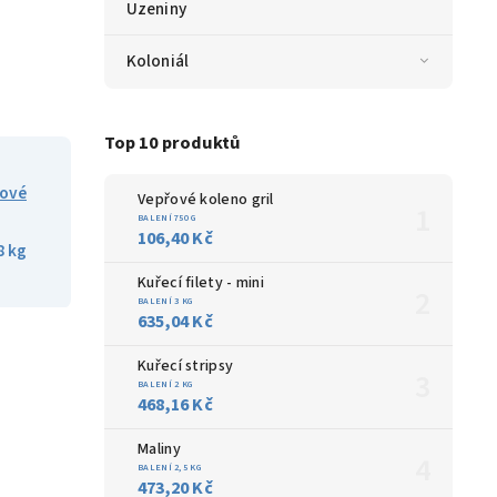
Uzeniny
Koloniál
Top 10 produktů
řové
Vepřové koleno gril
BALENÍ 750 G
106,40 Kč
8 kg
Kuřecí filety - mini
BALENÍ 3 KG
635,04 Kč
Kuřecí stripsy
BALENÍ 2 KG
468,16 Kč
Maliny
BALENÍ 2,5 KG
473,20 Kč