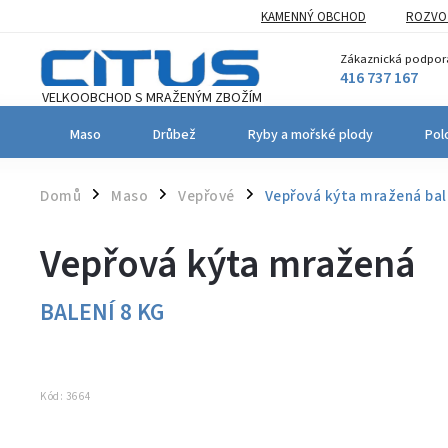
KAMENNÝ OBCHOD
ROZVOZ
Zákaznická podpor
416 737 167
Maso
Drůbež
Ryby a mořské plody
Pol
Domů
Maso
Vepřové
Vepřová kýta mražená
bal
/
/
/
Vepřová kýta mražená
BALENÍ 8 KG
Kód:
3664