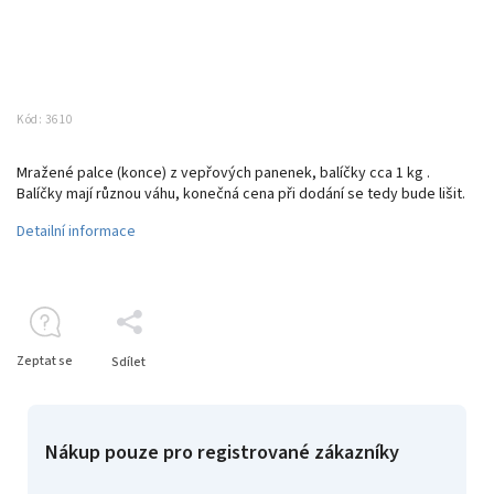
Kód:
3610
Mražené palce (konce) z vepřových panenek, balíčky cca 1 kg .
Ba
líčky mají různou váhu, konečná cena při dodání se tedy bude lišit.
Detailní informace
Zeptat se
Sdílet
Nákup pouze pro registrované zákazníky