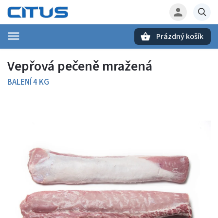
Prázdný košík
Hledat
Vepřová pečeně mražená
BALENÍ 4 KG